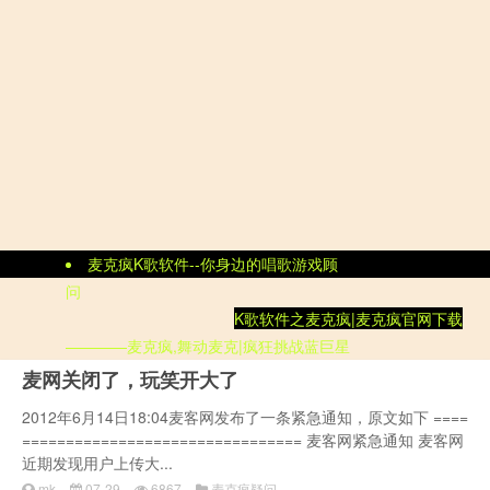
麦克疯K歌软件--你身边的唱歌游戏顾
问
K歌软件
之
麦克疯|
麦克疯官网
下载
————麦克疯,舞动麦克|疯狂挑战蓝巨星
麦网关闭了，玩笑开大了
2012年6月14日18:04麦客网发布了一条紧急通知，原文如下 ====
================================ 麦客网紧急通知 麦客网
近期发现用户上传大...
mk
07-29
6867
麦克疯疑问