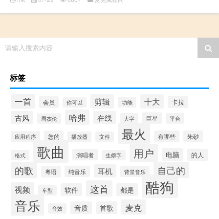
请输入搜索内容
标签
一首
剪辑
十大
卡拉
会员
功能
你可以
哈弗
古风
在线
巨星
大字
平台
周杰伦
最火
您的
有哪些
朱砂
应用程序
播放器
文件
歌曲
用户
电脑
的人
演唱者
格式
生僻字
的歌
自己的
耳机
粤语
纯音乐
背景音乐
酷狗
这首
视频
软件
都是
车型
音乐
麦克
音质
首歌
音效