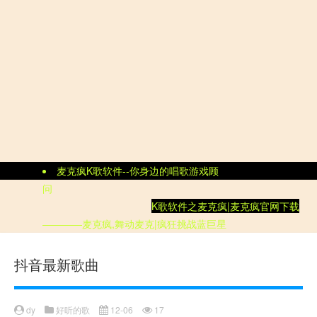
麦克疯K歌软件--你身边的唱歌游戏顾
问
K歌软件
之
麦克疯|
麦克疯官网
下载
————麦克疯,舞动麦克|疯狂挑战蓝巨星
抖音最新歌曲
dy
好听的歌
12-06
17