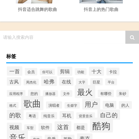
抖音适合跳舞的歌曲
抖音上的热门歌曲
请输入搜索内容
标签
一首
剪辑
十大
卡拉
会员
功能
你可以
哈弗
古风
在线
巨星
大字
平台
周杰伦
最火
您的
有哪些
朱砂
应用程序
播放器
文件
歌曲
用户
电脑
的人
演唱者
格式
生僻字
的歌
自己的
耳机
粤语
纯音乐
背景音乐
酷狗
这首
视频
软件
都是
车型
音乐
麦克
音质
首歌