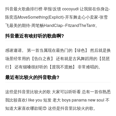
抖音最火歌曲排行榜 举报/反馈 cocoyudi 让我留在你身边-
陈奕迅MoveSomething(Explicit)-开车舞走心小卖家-张雪
飞最美的期待-周笔畅HandClap--FitzandTheTantr。
抖音最近有啥好听的歌曲啊?
感谢邀请。 第一首当属现在最热门的【绿色】 然后就是换
场景经常用的【告白之夜】 还有就是古风舞蹈用的【琵琶
行】 还有烟嗓很好听的【渡我不渡她】 非常难唱的。
最近有比较火的抖音歌曲?
这些是抖音里比较火的歌 大家可以听听看 总有一首你熟悉
我比较喜欢I like you 短发 老大 boys panama new soul 不
知道大家喜欢哪款呢😍 这些是抖音里比较火的歌。