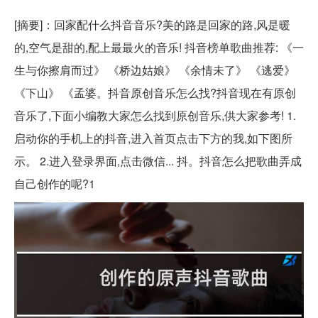
[摘要]：回家配什么抖音音乐?美的路是回家的路,风是暖
的,空气是甜的,配上最最火的音乐! 抖音榜单歌曲推荐: 《一
生与你擦肩而过》 《桥边姑娘》 《余情未了》 《逃爱》
《下山》 《孟婆。抖音原创音乐怎么找?抖音现在有原创
音乐了,下面小编教大家怎么找到原创音乐,供大家参考! 1.
启动你的手机上的抖音,进入首页点击下方的我,如下图所
示。 2.进入登录界面,点击微信... 抖。抖音怎么把歌曲弄成
自己创作的呢?1