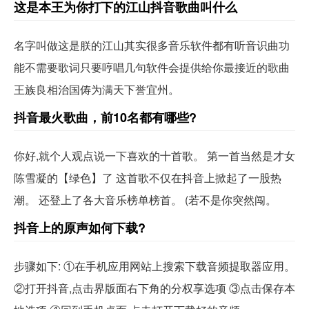
这是本王为你打下的江山抖音歌曲叫什么
名字叫做这是朕的江山其实很多音乐软件都有听音识曲功
能不需要歌词只要哼唱几句软件会提供给你最接近的歌曲
王族良相治国俦为满天下誉宜州。
抖音最火歌曲，前10名都有哪些?
你好,就个人观点说一下喜欢的十首歌。 第一首当然是才女
陈雪凝的【绿色】了 这首歌不仅在抖音上掀起了一股热
潮。 还登上了各大音乐榜单榜首。 (若不是你突然闯。
抖音上的原声如何下载?
步骤如下: ①在手机应用网站上搜索下载音频提取器应用。
②打开抖音,点击界版面右下角的分权享选项 ③点击保存本