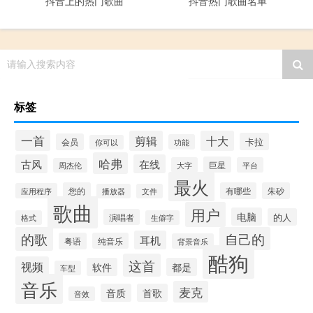
抖音上的热门歌曲
抖音热门歌曲名单
请输入搜索内容
标签
一首
剪辑
十大
卡拉
会员
功能
你可以
哈弗
古风
在线
巨星
大字
平台
周杰伦
最火
您的
有哪些
朱砂
应用程序
播放器
文件
歌曲
用户
电脑
的人
演唱者
格式
生僻字
的歌
自己的
耳机
粤语
纯音乐
背景音乐
酷狗
这首
视频
软件
都是
车型
音乐
麦克
音质
首歌
音效