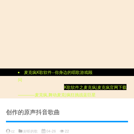
麦克疯K歌软件--你身边的唱歌游戏顾
问
K歌软件
之
麦克疯|
麦克疯官网
下载
————麦克疯,舞动麦克|疯狂挑战蓝巨星
创作的原声抖音歌曲
cz
好听的歌
04-26
22