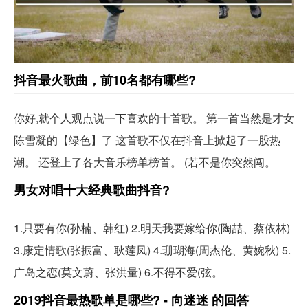
抖音最火歌曲，前10名都有哪些?
你好,就个人观点说一下喜欢的十首歌。 第一首当然是才女
陈雪凝的【绿色】了 这首歌不仅在抖音上掀起了一股热
潮。 还登上了各大音乐榜单榜首。 (若不是你突然闯。
男女对唱十大经典歌曲抖音?
1.只要有你(孙楠、韩红) 2.明天我要嫁给你(陶喆、蔡依林)
3.康定情歌(张振富、耿莲凤) 4.珊瑚海(周杰伦、黄婉秋) 5.
广岛之恋(莫文蔚、张洪量) 6.不得不爱(弦。
2019抖音最热歌单是哪些? - 向迷迷 的回答