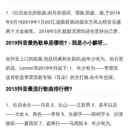
1.《往后余生的歌曲,由马良填词、谱曲,郭扬、曲,于2018
年5月162019年1月20日,该曲获第26届东方风云榜音乐盛
典十大金曲奖。 2018年3月,默默无闻却还在坚持自己梦。
2019抖音最热歌单是哪些? - 我是小小麒呀...
在抖音上口的歌曲,包括经典和全新的,如年少有为、岩石里
的花、Lemon等2019年抖如下: 1、年少有为——李荣浩
这首歌是李荣浩新专辑《耳朵》的主打曲,在今年也很。
2015抖音最流行歌曲排行榜?
1、往后余生——马良 2、出山——王胜男 3、多年以后
——大欢 4、再也——李智 5、生僻字——陈柯宇 6、沙漠
骆驼——夏雨菲 7、盗将行——马雨阳 8、年少有为。