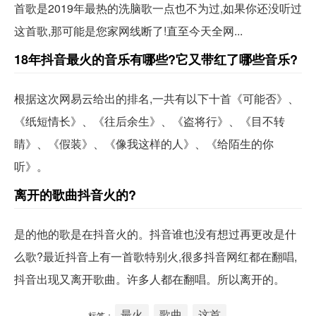
首歌是2019年最热的洗脑歌一点也不为过,如果你还没听过
这首歌,那可能是您家网线断了!直至今天全网...
18年抖音最火的音乐有哪些?它又带红了哪些音乐?
根据这次网易云给出的排名,一共有以下十首《可能否》、
《纸短情长》、《往后余生》、《盗将行》、《目不转
睛》、《假装》、《像我这样的人》、《给陌生的你
听》。
离开的歌曲抖音火的?
是的他的歌是在抖音火的。抖音谁也没有想过再更改是什
么歌?最近抖音上有一首歌特别火,很多抖音网红都在翻唱,
抖音出现又离开歌曲。许多人都在翻唱。所以离开的。
最火
歌曲
这首
标签：