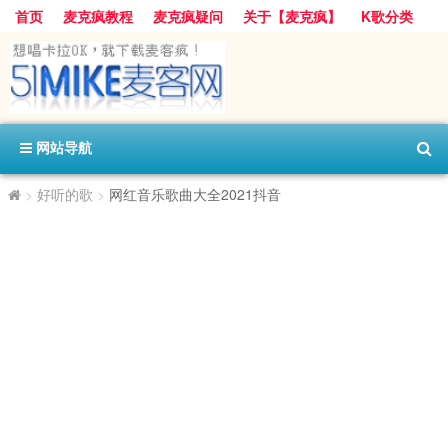
首页
麦克疯教程
麦克疯疑问
关于【麦克疯】
K歌分类
网站导航
>
好听的歌
>
网红音乐歌曲大全2021抖音