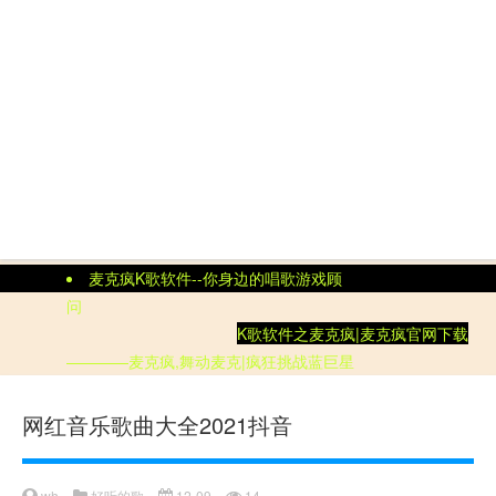
麦克疯K歌软件--你身边的唱歌游戏顾
问
K歌软件
之
麦克疯|
麦克疯官网
下载
————麦克疯,舞动麦克|疯狂挑战蓝巨星
网红音乐歌曲大全2021抖音
wh
好听的歌
12-09
14