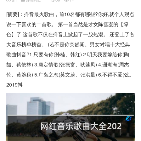
[摘要]：抖音最火歌曲，前10名都有哪些?你好,就个人观点
说一下喜欢的十首歌。 第一首当然是才女陈雪凝的【绿
色】了 这首歌不仅在抖音上掀起了一股热潮。 还登上了各
大音乐榜单榜首。 (若不是你突然闯。男女对唱十大经典
歌曲抖音?1.只要有你(孙楠、韩红) 2.明天我要嫁给你(陶
喆、蔡依林) 3.康定情歌(张振富、耿莲凤) 4.珊瑚海(周杰
伦、黄婉秋) 5.广岛之恋(莫文蔚、张洪量) 6.不得不爱(弦。
2019抖