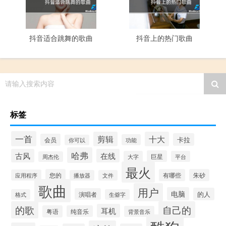
抖音适合跳舞的歌曲
抖音上的热门歌曲
请输入搜索内容
标签
一首
剪辑
十大
卡拉
会员
功能
你可以
哈弗
古风
在线
巨星
大字
平台
周杰伦
最火
您的
有哪些
朱砂
应用程序
播放器
文件
歌曲
用户
电脑
的人
演唱者
格式
生僻字
的歌
自己的
耳机
粤语
纯音乐
背景音乐