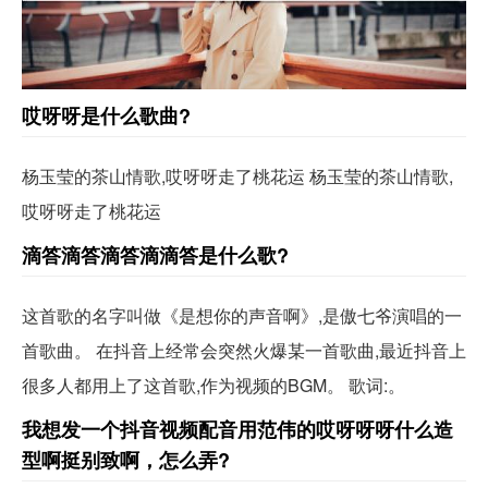
哎呀呀是什么歌曲?
杨玉莹的茶山情歌,哎呀呀走了桃花运 杨玉莹的茶山情歌,
哎呀呀走了桃花运
滴答滴答滴答滴滴答是什么歌?
这首歌的名字叫做《是想你的声音啊》,是傲七爷演唱的一
首歌曲。 在抖音上经常会突然火爆某一首歌曲,最近抖音上
很多人都用上了这首歌,作为视频的BGM。 歌词:。
我想发一个抖音视频配音用范伟的哎呀呀呀什么造
型啊挺别致啊，怎么弄?