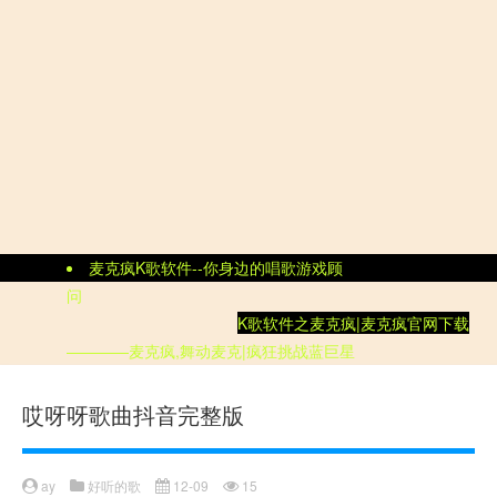
麦克疯K歌软件--你身边的唱歌游戏顾
问
K歌软件
之
麦克疯|
麦克疯官网
下载
————麦克疯,舞动麦克|疯狂挑战蓝巨星
哎呀呀歌曲抖音完整版
ay
好听的歌
12-09
15