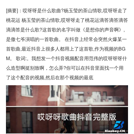
[摘要]：哎呀呀是什么歌曲?杨玉莹的茶山情歌,哎呀呀走了
桃花运 杨玉莹的茶山情歌,哎呀呀走了桃花运滴答滴答滴答
滴滴答是什么歌?这首歌的名字叫做《是想你的声音啊》,
是傲七爷演唱的一首歌曲。 在抖音上经常会突然火爆某一
首歌曲,最近抖音上很多人都用上了这首歌,作为视频的BG
M。 歌词:。我想发一个抖音视频配音用范伟的哎呀呀呀什
么造型啊挺别致啊，怎么弄?你可以在抖音里面找一个用
了这个配音的视频,然后在那个视频的最底