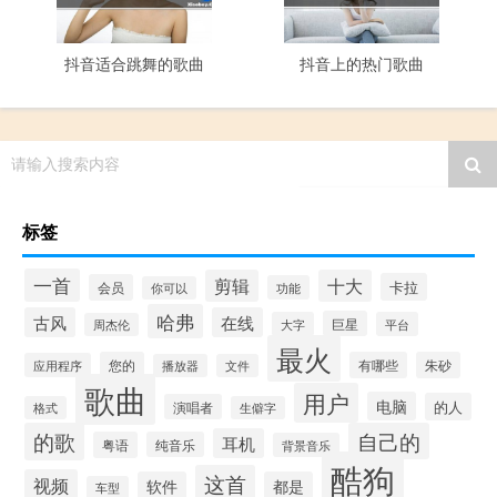
抖音适合跳舞的歌曲
抖音上的热门歌曲
请输入搜索内容
标签
一首
剪辑
十大
卡拉
会员
功能
你可以
哈弗
古风
在线
巨星
大字
平台
周杰伦
最火
您的
有哪些
朱砂
应用程序
播放器
文件
歌曲
用户
电脑
的人
演唱者
格式
生僻字
的歌
自己的
耳机
粤语
纯音乐
背景音乐
酷狗
这首
视频
软件
都是
车型