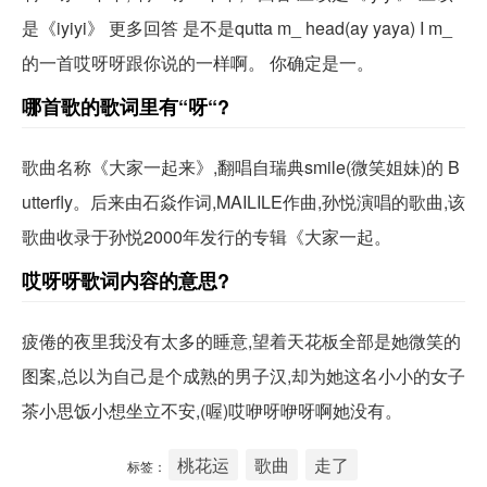
是《iyiyi》 更多回答 是不是qutta m_ head(ay yaya) I m_
的一首哎呀呀跟你说的一样啊。 你确定是一。
哪首歌的歌词里有“呀“?
歌曲名称《大家一起来》,翻唱自瑞典smile(微笑姐妹)的 B
utterfly。后来由石焱作词,MAILILE作曲,孙悦演唱的歌曲,该
歌曲收录于孙悦2000年发行的专辑《大家一起。
哎呀呀歌词内容的意思?
疲倦的夜里我没有太多的睡意,望着天花板全部是她微笑的
图案,总以为自己是个成熟的男子汉,却为她这名小小的女子
茶小思饭小想坐立不安,(喔)哎咿呀咿呀啊她没有。
桃花运
歌曲
走了
标签：