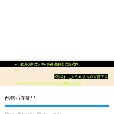
麦克疯K歌软件--你身边的唱歌游戏顾
问
K歌软件
之
麦克疯|
麦克疯官网
下载
————麦克疯,舞动麦克|疯狂挑战蓝巨星
酷狗币在哪里
kgb
好听的歌
03-10
972