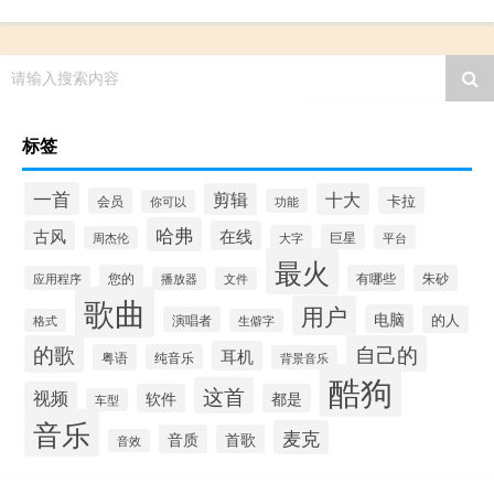
请输入搜索内容
标签
一首
剪辑
十大
卡拉
会员
功能
你可以
哈弗
古风
在线
巨星
大字
平台
周杰伦
最火
您的
有哪些
朱砂
应用程序
播放器
文件
歌曲
用户
电脑
的人
演唱者
格式
生僻字
的歌
自己的
耳机
粤语
纯音乐
背景音乐
酷狗
这首
视频
软件
都是
车型
音乐
麦克
音质
首歌
音效