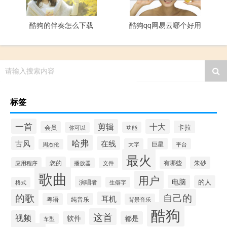
酷狗的伴奏怎么下载
酷狗qq网易云哪个好用
请输入搜索内容
标签
一首
剪辑
十大
卡拉
会员
功能
你可以
哈弗
古风
在线
巨星
大字
平台
周杰伦
最火
您的
有哪些
朱砂
应用程序
播放器
文件
歌曲
用户
电脑
的人
演唱者
格式
生僻字
的歌
自己的
耳机
粤语
纯音乐
背景音乐
酷狗
这首
视频
软件
都是
车型