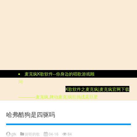
麦克疯K歌软件--你身边的唱歌游戏顾
问
K歌软件
之
麦克疯|
麦克疯官网
下载
————麦克疯,舞动麦克|疯狂挑战蓝巨星
哈弗酷狗是四驱吗
gfk
好听的歌
04-16
84