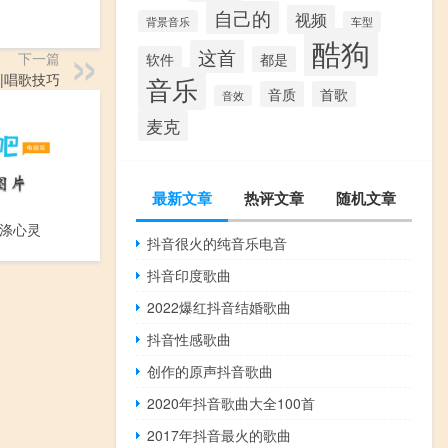
自己的
视频
背景音乐
车型
酷狗
这首
下一篇
软件
都是
|唱歌技巧
音乐
音质
首歌
音效
麦克
最新文章
热评文章
随机文章
涤心灵
抖音很火的纯音乐电音
抖音印度歌曲
2022爆红抖音结婚歌曲
抖音性感歌曲
创作的原声抖音歌曲
2020年抖音歌曲大全100首
2017年抖音最火的歌曲