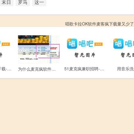
末日
罗马
这一
唱歌卡拉OK软件麦客疯下载量又少了
51麦克疯软件下载-免费录歌在线k歌
51麦克疯兼职招聘-日薪可支付宝转账
用音乐洗
为什么麦克疯软件录音声音很小，怎么调大声音？