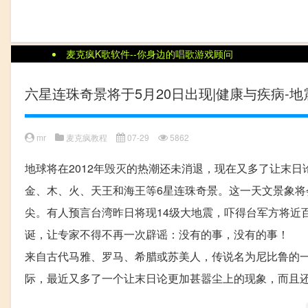
麦克疯K歌软件--
六星连珠奇景将于5月20日出现|健康与疾病-地震
mr
麦克疯教程
07-29
5862
地球将在2012年毁灭的热潮还未消退，现在又多了让末
金、木、火、天王和海王等6星连珠奇景。这一天文景象将
尖。有人预言台湾昨日将现14级大地震，吓得台军方将近
诞，让专家不得不再一次辟谣：没有的事，没有的事！ 
来自古代马雅、罗马、希腊或苏美人，传说名为尼比鲁的
际，最近又多了一个让末日论更加甚嚣尘上的现象，而且