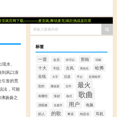
麦克疯官网
下载
————麦克疯,舞动麦克|疯狂挑战蓝巨星
请输入搜索内容
标签
一首
剪辑
会员
功能
你可以
出现水、
哈弗
十大
古风
卡拉
周杰伦
推到风口浪
在线
巨星
大字
平台
应用程序
论引发的荒
最火
您的
播放器
文件
说法，可能
歌曲
有哪些
朱砂
格式
沸沸扬扬之
用户
电脑
演唱者
生僻字
的歌
耳机
的人
粤语
纯音乐