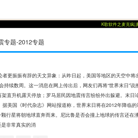
你身边的唱歌游戏顾问
K歌软件
之
麦克疯|
专题-2012专题
日论者更振振有辞的天文异象：从昨日起，美国等地区的天空中将
会持续数周。这一消息在网上传出后，网友们再将“世界末日”说
百架直升机露天停放；罗马居民因地震传言纷纷外出躲避。末日
据美国《时代杂志》网站报道称，世界末日将在2012年降临的
一颗行星将朝地球直奔而来。尼比鲁是否会撞上地球的传言还在
还是非常真实的消