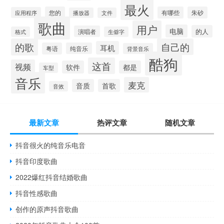
最火
您的
有哪些
朱砂
应用程序
播放器
文件
歌曲
用户
电脑
的人
演唱者
格式
生僻字
的歌
自己的
耳机
粤语
纯音乐
背景音乐
酷狗
这首
视频
软件
都是
车型
音乐
麦克
音质
首歌
音效
最新文章
热评文章
随机文章
抖音很火的纯音乐电音
抖音印度歌曲
2022爆红抖音结婚歌曲
抖音性感歌曲
创作的原声抖音歌曲