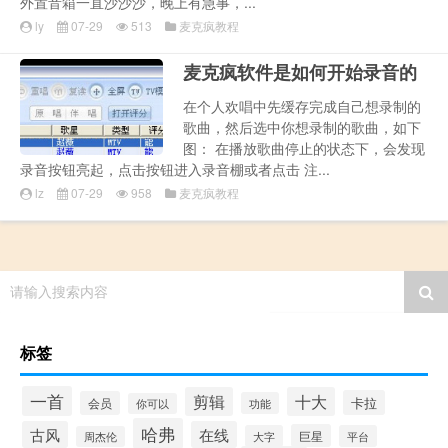
外置音箱一直沙沙沙，晚上有急事，...
ly
07-29
513
麦克疯教程
麦克疯软件是如何开始录音的
在个人欢唱中先缓存完成自己想录制的
歌曲，然后选中你想录制的歌曲，如下
图： 在播放歌曲停止的状态下，会发现
录音按钮亮起，点击按钮进入录音棚或者点击 注...
lz
07-29
958
麦克疯教程
请输入搜索内容
标签
一首
剪辑
十大
卡拉
会员
功能
你可以
哈弗
古风
在线
巨星
大字
平台
周杰伦