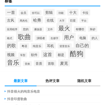
标签
一首
剪辑
十大
卡拉
会员
功能
你可以
哈弗
古风
在线
巨星
大字
平台
周杰伦
最火
您的
有哪些
朱砂
应用程序
播放器
文件
歌曲
用户
电脑
的人
演唱者
格式
生僻字
的歌
自己的
耳机
粤语
纯音乐
背景音乐
酷狗
这首
视频
软件
都是
车型
音乐
麦克
音质
首歌
音效
最新文章
热评文章
随机文章
抖音很火的纯音乐电音
抖音印度歌曲