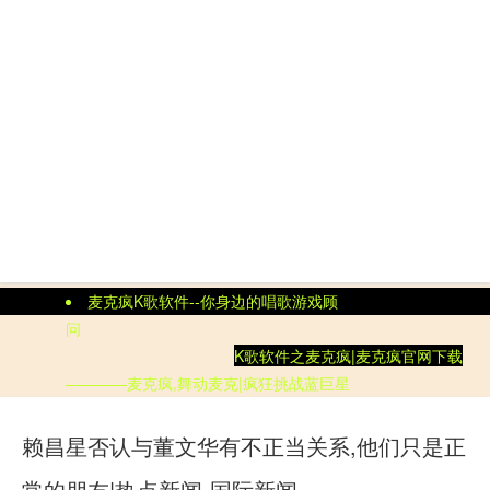
麦克疯K歌软件--你身边的唱歌游戏顾
问
K歌软件
之
麦克疯|
麦克疯官网
下载
————麦克疯,舞动麦克|疯狂挑战蓝巨星
赖昌星否认与董文华有不正当关系,他们只是正
常的朋友|热点新闻-国际新闻