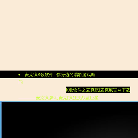
麦克疯K歌软件--你身边的唱歌游戏顾
问
K歌软件
之
麦克疯|
麦克疯官网
下载
————麦克疯,舞动麦克|疯狂挑战蓝巨星