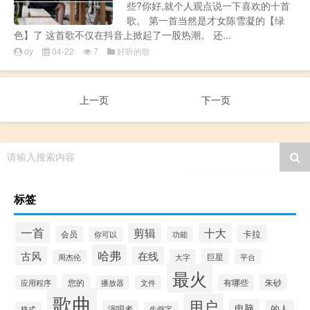
些?你好,就个人观点说一下喜欢的十首
歌。 第一首当然是才女陈雪凝的【绿
色】了 这首歌不仅在抖音上掀起了一股热潮。 还...
dy
04-22
7
好听的歌
上一页
下一页
请输入搜索内容
标签
一首
剪辑
十大
卡拉
会员
功能
你可以
哈弗
古风
在线
巨星
大字
平台
周杰伦
最火
您的
有哪些
朱砂
应用程序
播放器
文件
歌曲
用户
电脑
的人
演唱者
格式
生僻字