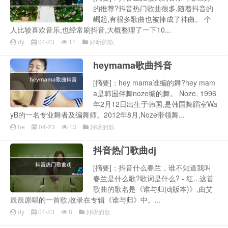
的推荐?抖音热门歌曲很多,随着抖音的
崛起,有很多歌曲也被捧成了神曲。 个
人比较喜欢音乐,也经常刷抖音,大概整理了一下10...
dy
04-23
11
好听的歌
heymama歌曲抖音
[摘要]：hey mama谁编的舞?hey mam
a是韩国伴舞noze编的舞。 Noze, 1996
年2月12日出生于韩国,是韩国舞蹈室Wa
yB的一名专业舞者及编舞师。2012年8月,Noze带领舞...
he
04-23
13
好听的歌
抖音热门歌曲dj
[摘要]：抖音什么春兰，谁不知道我叫
春兰是什么歌?歌词是什么? - 红...这首
歌曲的歌名是《谁与归(dj版本)》,由艾
辰辰原唱的一首歌,收录在专辑《谁与归》中。...
dy
04-23
8
好听的歌