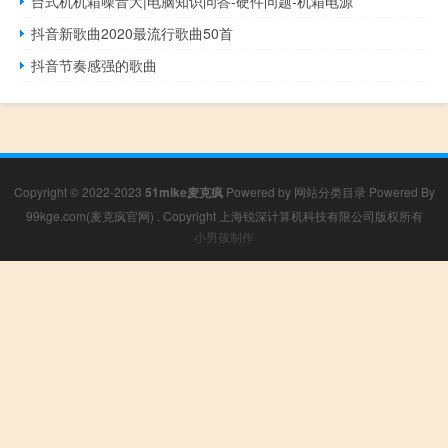
台式机机箱噪音大|电脑知识问答-硬件问题-机箱电源
抖音新歌曲2020最流行歌曲50首
抖音节奏感强的歌曲
Copyright © 2022-2023
51mike麦克疯
Powered by
网站分类目录
Powered By
99kge.com(麦克疯官网)
. Copyright 上海锐深计算机科技有限公司版权所有
小男孩制作