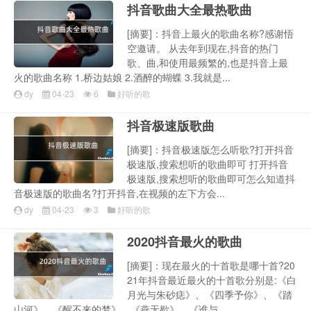
抖音歌曲大全最热歌曲
[摘要]：抖音上最火的歌曲名称?感谢悟
空邀请。 从去年到现在,抖音的热门
歌、曲,和使用最频繁的,也是抖音上最
火的歌曲名称 1.桥边姑娘 2.酒醉的蝴蝶 3.我就是...
dy
04-23
6
好听的歌
抖音极速版歌曲
[摘要]：抖音极速版怎么听歌?打开抖音
极速版,搜索想听的歌曲即可 打开抖音
极速版,搜索想听的歌曲即可怎么知道抖
音极速版的歌曲名?打开抖音,在视频的左下方会...
dy
04-23
3
好听的歌
2020抖音最火的歌曲
[摘要]：现在最火的十首歌是哪十首?20
21年抖音最近最火的十首歌分别是:《白
月光与朱砂痣》、《四季予你》、《踏
山河》、《醒不来的梦》、《燕无歇》、《谁与...