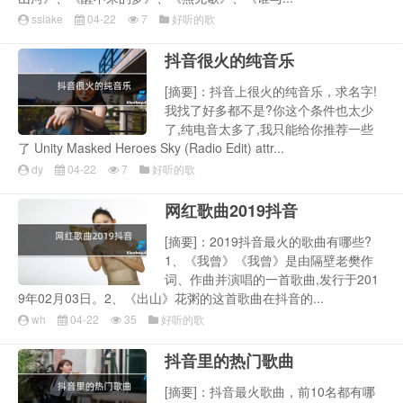
sslake
04-22
7
好听的歌
抖音很火的纯音乐
[摘要]：抖音上很火的纯音乐，求名字!
我找了好多都不是?你这个条件也太少
了,纯电音太多了,我只能给你推荐一些
了 Unity Masked Heroes Sky (Radio Edit) attr...
dy
04-22
7
好听的歌
网红歌曲2019抖音
[摘要]：2019抖音最火的歌曲有哪些?
1、《我曾》《我曾》是由隔壁老樊作
词、作曲并演唱的一首歌曲,发行于201
9年02月03日。2、《出山》花粥的这首歌曲在抖音的...
wh
04-22
35
好听的歌
抖音里的热门歌曲
[摘要]：抖音最火歌曲，前10名都有哪