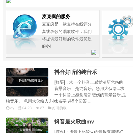
麦克疯的服务
麦克疯是一款支持在线评分
离线录歌的唱歌软件，我们
将提供最好用的软件最优质
服务!
抖音好听的纯音乐
[摘要]：求一个抖音上感觉清新悲伤的
背景音乐，是纯音乐。急用大伙给...求
一个抖音上感觉清新悲伤的背景音乐,是
纯音乐。 急用大伙给力,叫啥名字 共5个回答 ...
dy
04-23
27
好听的歌
抖音最火歌曲mv
[摘要]：抖音上比较火的音乐有哪些好