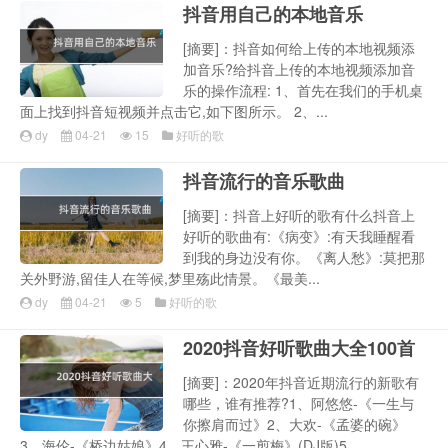
抖音用自己的本地音乐
[摘要]：抖音如何给上传的本地视频添
加音乐?给抖音上传的本地视频添加音
乐的操作流程: 1、首先在我们的手机桌
面上找到抖音短视频并点击它,如下图所示。 2、...
dy
04-21
15
好听的歌
抖音流行的音乐歌曲
[摘要]：抖音上好听的歌有什么抖音上
好听的歌曲有:《病变》:有天我睡醒看
到我的身边没有你。《离人愁》:莫把那
关外野游,留佳人在等候,梦里殇此情景。《最美...
dy
04-21
5
好听的歌
2020抖音好听歌曲大全100首
[摘要]：2020年抖音近期流行的新歌有
哪些，谁有推荐?1、阿悠悠-《一生与
你擦肩而过》2、大欢-《孟婆的碗》
3、海伦-《桥边姑娘》4、王心雅-《一剪梅》(DJ版)5...