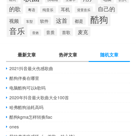
的歌
自己的
耳机
粤语
纯音乐
背景音乐
酷狗
这首
视频
软件
都是
车型
音乐
麦克
音质
首歌
音效
最新文章
热评文章
随机文章
2021抖音最火伤感歌曲
酷狗伴奏在哪里
电脑酷狗可以k歌吗
2020年抖音最火歌曲大全100首
哈弗酷狗油耗高吗
酷狗kgma怎样转换flac
ones