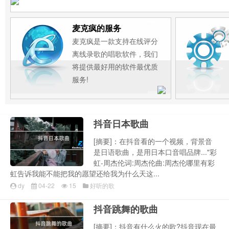
麦克疯的服务
麦克疯是一款支持在线评分
离线录歌的唱歌软件，我们
将提供最好用的软件最优质
服务!
抖音日本歌曲
[摘要]：在抖音看的一个视频，背景音
是日语歌曲，是用日本口音唱品牌..."彩
虹-周杰伦词:周杰伦曲:周杰伦哪里有彩
虹告诉我能不能把我的愿望还给我为什么天这...
dy
04-22
15
好听的歌
抖音跳舞的歌曲
[摘要]：抖音有什么火的歌?抖音现在最